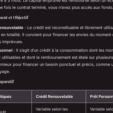
re à 3 mois. Le capital emprunté est remboursé selon un éc
ne fois le contrat terminé, vous n’avez plus accès aux fonds
ent et Objectif
enouvelable
: Le crédit est reconstituable et librement utili
 en totalité. Il convient pour financer les envies du moment
 imprévues.
sonnel
: Il s’agit d’un crédit à la consommation dont les mo
 utilisables et dont le remboursement est étalé sur plusieurs
 mieux pour financer un besoin ponctuel et précis, comme 
yage.
paratif
tiques
Crédit Renouvelable
Prêt Person
Variable selon les
Variable sel
érêt