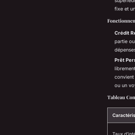
supérieu
fixe et u
Fonctionnem
Crédit R
partie ou
dépenses
Prêt Per
librement
convient
ou un vo
Tableau Com
Caractéris
Taux d’int