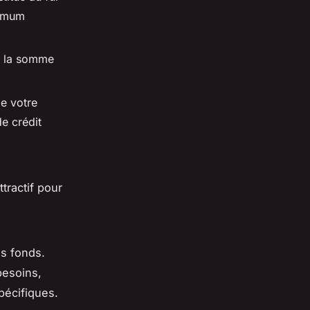
ximum
r la somme
e votre
de crédit
tractif pour
es fonds.
besoins,
pécifiques.