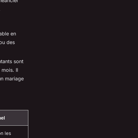
héancier
.
sable en
 ou des
ntants sont
 mois. Il
un mariage
nel
on les