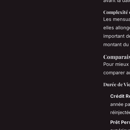
avant la da
Complexité 
Les mensual
elles allon
important d
montant du
Comparaiso
Pour mieux c
comparer au
Durée de Vie
Crédit R
année pa
réinject
Prêt Per