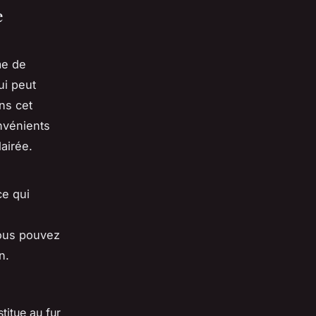
e
me de
ui peut
ns cet
onvénients
airée.
ce qui
vous pouvez
n.
titue au fur