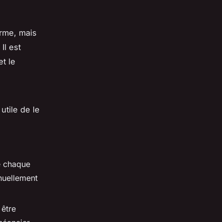
erme, mais
Il est
et le
utile de le
e chaque
nuellement
 être