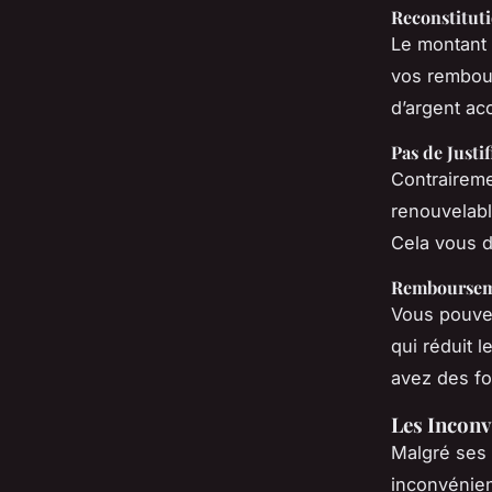
Reconstitut
Le montant 
vos rembour
d’argent ac
Pas de Justif
Contrairemen
renouvelabl
Cela vous do
Rembourseme
Vous pouvez
qui réduit l
avez des fo
Les Inconv
Malgré ses 
inconvénien