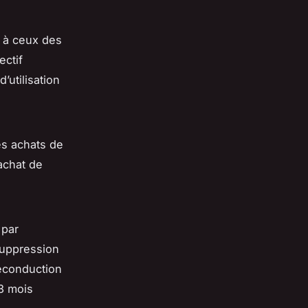
s à ceux des
ectif
’utilisation
es achats de
rachat de
 par
suppression
econduction
3 mois