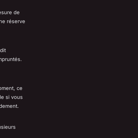
esure de
une réserve
dit
empruntés.
oment, ce
ile si vous
idement.
usieurs