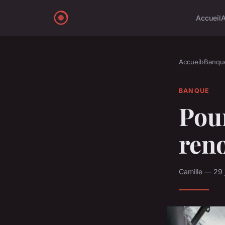
Accueil
Accueil
›
Banqu
BANQUE
Pour
reno
Camille — 29 