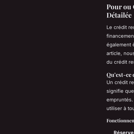
Pour ou 
Détailée
Le crédit r
financement
également ê
article, no
du crédit r
Qu’est-ce 
Un crédit re
signifie que
empruntés. 
utiliser à t
Fonctionnem
Réserve 