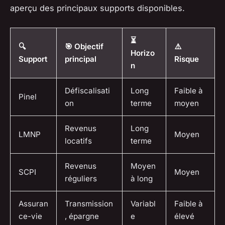
aperçu des principaux supports disponibles.
⏳
🔍
🎯 Objectif
⚠️
Horizo
Support
principal
Risque
n
Défiscalisati
Long
Faible à
Pinel
on
terme
moyen
Revenus
Long
LMNP
Moyen
locatifs
terme
Revenus
Moyen
SCPI
Moyen
réguliers
à long
Assuran
Transmission
Variabl
Faible à
ce-vie
, épargne
e
élevé