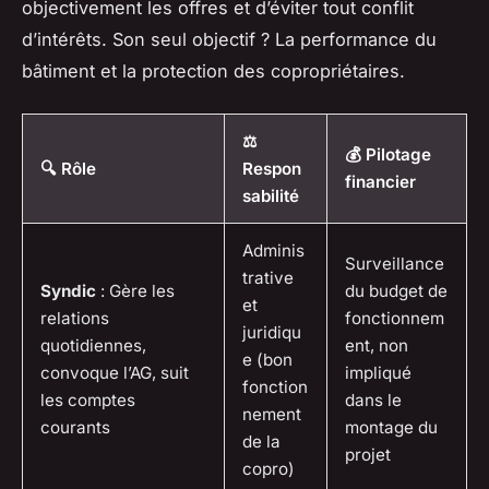
objectivement les offres et d’éviter tout conflit
d’intérêts. Son seul objectif ? La performance du
bâtiment et la protection des copropriétaires.
⚖️
💰 Pilotage
🔍 Rôle
Respon
financier
sabilité
Adminis
Surveillance
trative
Syndic
: Gère les
du budget de
et
relations
fonctionnem
juridiqu
quotidiennes,
ent, non
e (bon
convoque l’AG, suit
impliqué
fonction
les comptes
dans le
nement
courants
montage du
de la
projet
copro)