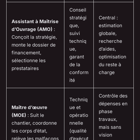
Conseil
stratégi
Central :
Assistant à Maîtrise
que,
estimation
d’Ouvrage (AMO)
:
suivi
globale,
Conçoit la stratégie,
techniq
recherche
monte le dossier de
ue,
d’aides,
financement,
garant
optimisation
sélectionne les
de la
du reste à
prestataires
conform
charge
ité
Contrôle des
Techniq
dépenses en
Maître d’œuvre
ue et
phase
(MOE)
: Suit le
opératio
travaux,
chantier, coordonne
nnelle
mais sans
les corps d’état,
(qualité
vision
relève les malfaçons
d’exécut